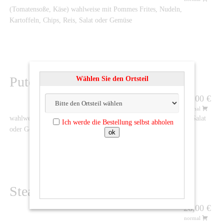
(Tomatensoße, Käse) wahlweise mit Pommes Frites, Nudeln,
Kartoffeln, Chips, Reis, Salat oder Gemüse
102
Puten-Rahmschnitzel
Wählen Sie den Ortsteil
18,00 €
normal
wahlweise mit Pommes Frites, Nudeln, Kartoffeln, Chips, Reis, Salat
Ich werde die Bestellung selbst abholen
oder Gemüse
Steak Natur
26,00 €
normal