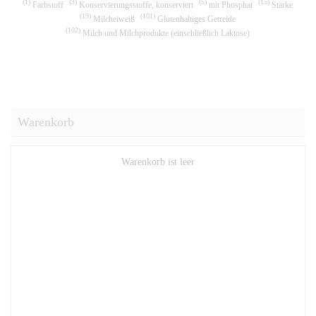
1
3
5
15
Farbstoff
Konservierungsstoffe, konserviert
mit Phosphat
Stärke
19
101
Milcheiweiß
Glutenhaltiges Getreide
102
Milch und Milchprodukte (einschließlich Laktose)
Warenkorb
Warenkorb ist leer