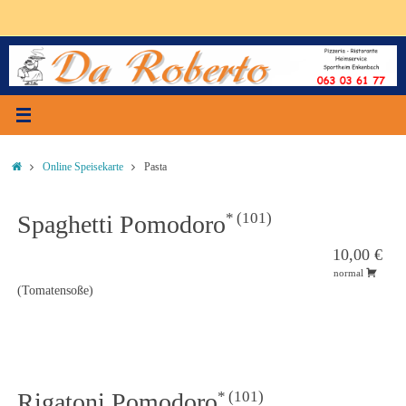
Zum
Inhalt
springen
Start
Online Speisekarte
Pasta
101
Spaghetti Pomodoro
10,00 €
normal
(Tomatensoße)
101
Rigatoni Pomodoro