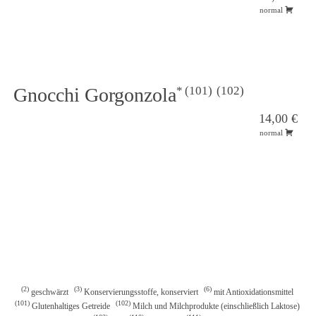
normal
101
102
Gnocchi Gorgonzola
14,00 €
normal
2
3
6
geschwärzt
Konservierungsstoffe, konserviert
mit Antioxidationsmittel
101
102
Glutenhaltiges Getreide
Milch und Milchprodukte (einschließlich Laktose)