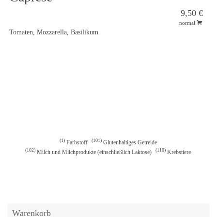
9,50 €
normal
Tomaten, Mozzarella, Basilikum
1
101
Farbstoff
Glutenhaltiges Getreide
102
110
Milch und Milchprodukte (einschließlich Laktose)
Krebstiere
Warenkorb