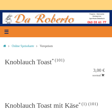
Zum
Inhalt
springen
Start
Online Speisekarte
Vorspeisen
101
Knoblauch Toast
3,00 €
normal
1
101
Knoblauch Toast mit Käse