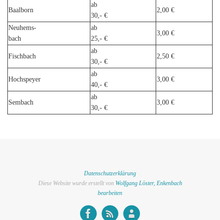
ab
Baalborn
2,00 €
30,- €
Neuhems-
ab
3,00 €
bach
25,- €
ab
Fischbach
2,50 €
30,- €
ab
Hochspeyer
3,00 €
40,- €
ab
Sembach
3,00 €
30,- €
Datenschutzerklärung
Diese Website wurde erstellt von
Wolfgang Löster, Enkenbach
bearbeiten