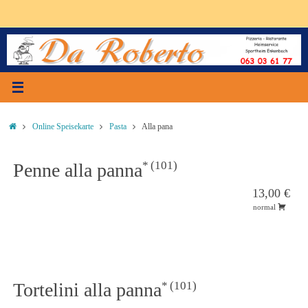
Zum
Inhalt
springen
Start
Online Speisekarte
Pasta
Alla pana
101
Penne alla panna
13,00 €
normal
101
Tortelini alla panna