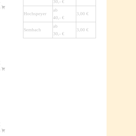
€
30,- €
m
ab
Hochspeyer
3,00 €
40,- €
ab
Sembach
3,00 €
30,- €
€
m
€
m