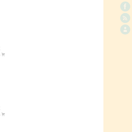
€
m
€
m