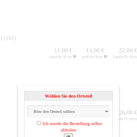
1
102
11,00 €
13,00 €
22,00 
mittel Ø=26 cm
groß Ø=30cm
Familie Ø=36c
Wählen Sie den Ortsteil
13,00 €
15,00 €
26,00 
mittel Ø=26 cm
groß Ø=30cm
Familie Ø=36c
Ich werde die Bestellung selbst
abholen