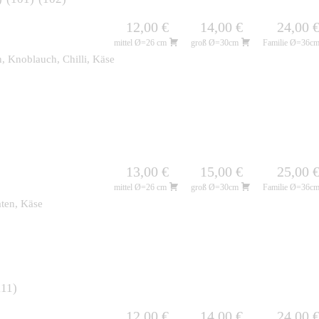
12,00 €
14,00 €
24,00 
mittel Ø=26 cm
groß Ø=30cm
Familie Ø=36c
, Knoblauch, Chilli, Käse
13,00 €
15,00 €
25,00 
mittel Ø=26 cm
groß Ø=30cm
Familie Ø=36c
aten, Käse
111
12,00 €
14,00 €
24,00 