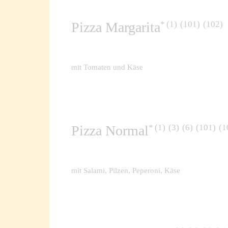
1
101
102
Pizza Margarita
mit Tomaten und Käse
1
3
6
101
1
Pizza Normal
mit Salami, Pilzen, Peperoni, Käse