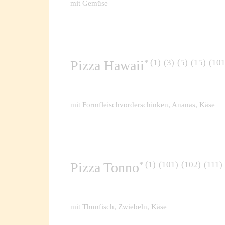
mit Gemüse
1
3
5
15
10
Pizza Hawaii
mit Formfleischvorderschinken, Ananas, Käse
1
101
102
111
Pizza Tonno
mit Thunfisch, Zwiebeln, Käse