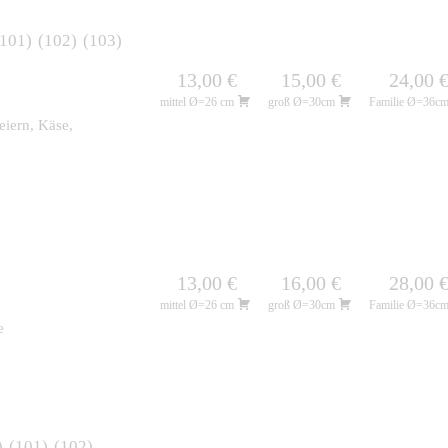
101
102
103
13,00 €
15,00 €
24,00 
mittel Ø=26 cm
groß Ø=30cm
Familie Ø=36c
eiern, Käse,
13,00 €
16,00 €
28,00 
mittel Ø=26 cm
groß Ø=30cm
Familie Ø=36c
e
101
102