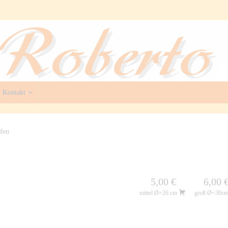
Kontakt
fen
5,00 €
6,00 
mittel Ø=26 cm
groß Ø=30c