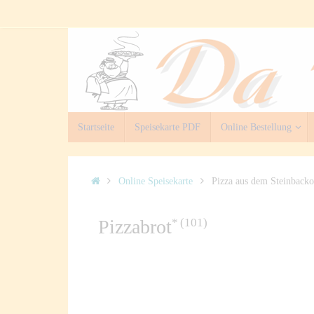
Zum
Inhalt
springen
Zum
Startseite
Speisekarte PDF
Online Bestellung
Inhalt
springen
Start
Online Speisekarte
Pizza aus dem Steinbacko
101
Pizzabrot