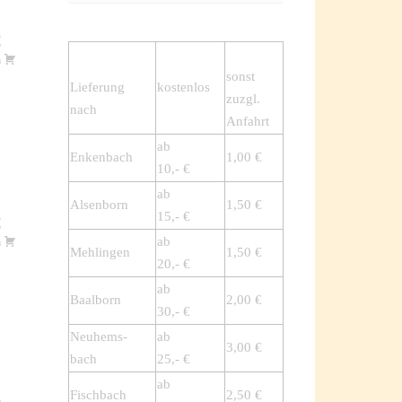
€
m
sonst
Lieferung
kostenlos
zuzgl.
nach
Anfahrt
ab
Enkenbach
1,00 €
10,- €
ab
Alsenborn
1,50 €
15,- €
€
ab
m
Mehlingen
1,50 €
20,- €
ab
Baalborn
2,00 €
30,- €
Neuhems-
ab
3,00 €
bach
25,- €
ab
Fischbach
2,50 €