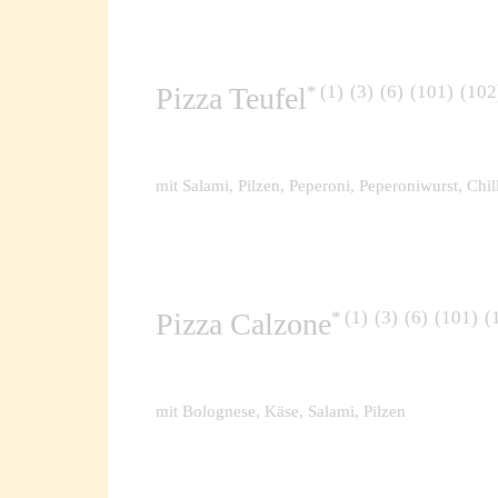
1
3
6
101
102
Pizza Teufel
mit Salami, Pilzen, Peperoni, Peperoniwurst, Chil
1
3
6
101
Pizza Calzone
mit Bolognese, Käse, Salami, Pilzen