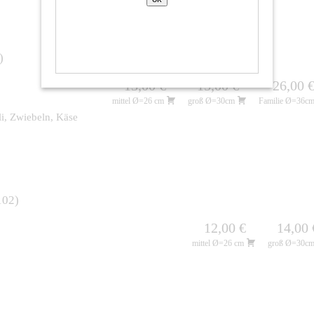
13,00 €
15,00 €
26,00 
mittel Ø=26 cm
groß Ø=30cm
Familie Ø=36c
li, Zwiebeln, Käse
102
12,00 €
14,00 
mittel Ø=26 cm
groß Ø=30c