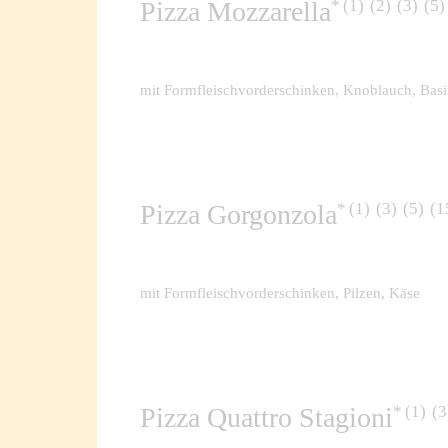
1
2
3
5
Pizza Mozzarella
mit Formfleischvorderschinken, Knoblauch, Basi
1
3
5
1
Pizza Gorgonzola
mit Formfleischvorderschinken, Pilzen, Käse
1
3
Pizza Quattro Stagioni