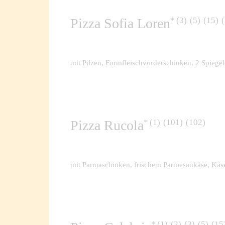
3
5
15
Pizza Sofia Loren
mit Pilzen, Formfleischvorderschinken, 2 Spiegel
1
101
102
Pizza Rucola
mit Parmaschinken, frischem Parmesankäse, Käs
1
2
3
5
15