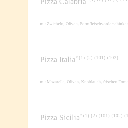
Pizza Calabria
mit Zwiebeln, Oliven, Formfleischvorderschinken
1
2
101
102
Pizza Italia
mit Mozarella, Oliven, Knoblauch, frischen Tom
1
2
101
102
Pizza Sicilia