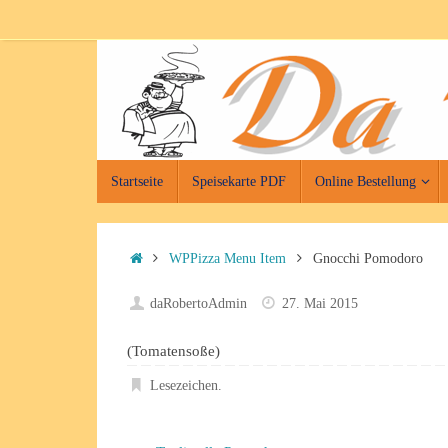
Zum
Inhalt
springen
Zum
Startseite
Speisekarte PDF
Online Bestellung
Inhalt
springen
Start
WPPizza Menu Item
Gnocchi Pomodoro
daRobertoAdmin
27. Mai 2015
(Tomatensoße)
Lesezeichen
.