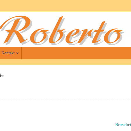
Kontakt
äse
Brusche