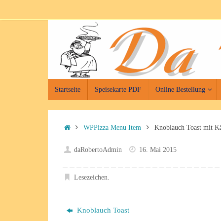
Zum
Inhalt
springen
Zum
Startseite
Speisekarte PDF
Online Bestellung
Inhalt
springen
Start
WPPizza Menu Item
Knoblauch Toast mit K
daRobertoAdmin
16. Mai 2015
Lesezeichen
.
Knoblauch Toast