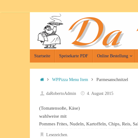
Zum
Inhalt
springen
Zum
Startseite
Speisekarte PDF
Online Bestellung
Inhalt
springen
Start
WPPizza Menu Item
Parmesanschnitzel
daRobertoAdmin
4. August 2015
(Tomatensoße, Käse)
wahlweise mit
Pommes Frites, Nudeln, Kartoffeln, Chips, Reis, S
Lesezeichen
.