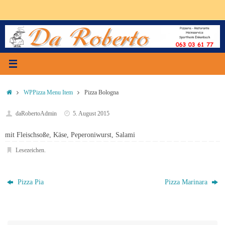
Zum
Inhalt
springen
Start
WPPizza Menu Item
Pizza Bologna
daRobertoAdmin
5. August 2015
mit Fleischsoße, Käse, Peperoniwurst, Salami
Lesezeichen
.
Pizza Pia
Pizza Marinara