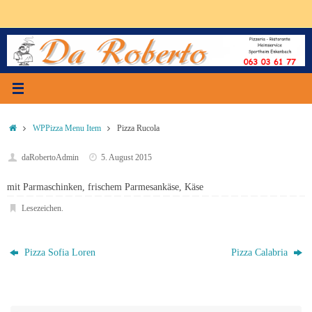
Zum
Inhalt
springen
Start
WPPizza Menu Item
Pizza Rucola
daRobertoAdmin
5. August 2015
mit Parmaschinken, frischem Parmesankäse, Käse
Lesezeichen
.
Pizza Sofia Loren
Pizza Calabria