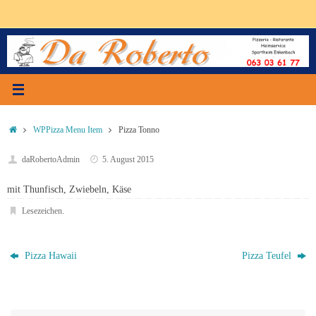
Zum
Inhalt
springen
Start
WPPizza Menu Item
Pizza Tonno
daRobertoAdmin
5. August 2015
mit Thunfisch, Zwiebeln, Käse
Lesezeichen
.
Pizza Hawaii
Pizza Teufel