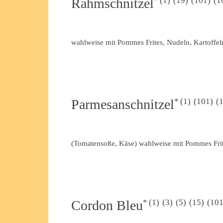
1
19
101
1
Rahmschnitzel
wahlweise mit Pommes Frites, Nudeln, Kartoffel
1
101
Parmesanschnitzel
(Tomatensoße, Käse) wahlweise mit Pommes Frite
1
3
5
15
10
Cordon Bleu