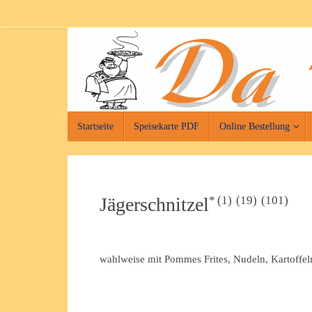
Zum
Inhalt
springen
Zum
Startseite
Speisekarte PDF
Online Bestellung
Inhalt
springen
1
19
101
Jägerschnitzel
wahlweise mit Pommes Frites, Nudeln, Kartoffel